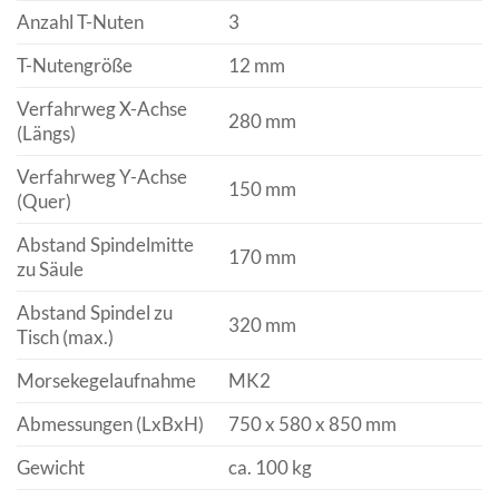
Anzahl T-Nuten
3
T-Nutengröße
12 mm
Verfahrweg X-Achse
280 mm
(Längs)
Verfahrweg Y-Achse
150 mm
(Quer)
Abstand Spindelmitte
170 mm
zu Säule
Abstand Spindel zu
320 mm
Tisch (max.)
Morsekegelaufnahme
MK2
Abmessungen (LxBxH)
750 x 580 x 850 mm
Gewicht
ca. 100 kg