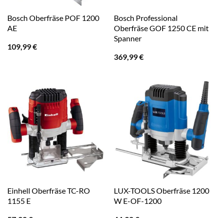
Bosch Oberfräse POF 1200
Bosch Professional
AE
Oberfräse GOF 1250 CE mit
Spanner
109,99
€
369,99
€
Einhell Oberfräse TC-RO
LUX-TOOLS Oberfräse 1200
1155 E
W E-OF-1200