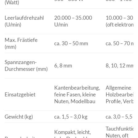
(Watt)
Leerlaufdrehzahl
20.000 – 35.000
10.000 – 30.0
(U/min)
U/min
(oft elektroni
Max. Frästiefe
ca. 30 – 50 mm
ca. 50 – 70 m
(mm)
Spannzangen-
6, 8 mm
8, 10, 12 mm
Durchmesser (mm)
Kantenbearbeitung,
Allgemeine
Einsatzgebiet
feine Fasen, kleine
Holzbearbeitu
Nuten, Modellbau
Profile, Verb
Gewicht (kg)
ca. 1,5 – 3,0 kg
ca. 3,0 – 5,5 k
Tauchfunktion 
Kompakt, leicht,
Nuten, oft