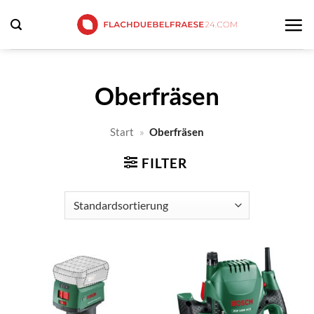
Zum
Inhalt
springen
Oberfräsen
Start
»
Oberfräsen
FILTER